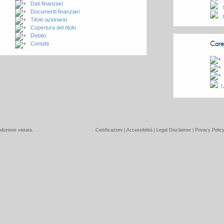
Dati finanziari
Documenti finanziari
Titolo azionario
Copertura del titolo
Debito
Care
Contatti
U
duzione vietata.
Certificazioni
|
Accessibilità
|
Legal Disclaimer
|
Privacy Polic