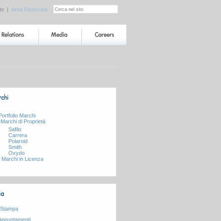
to
|
Area Riservata
rchi
Portfolio Marchi
Marchi di Proprietà
Safilo
Carrera
Polaroid
Smith
Oxydo
Marchi in Licenza
ia
Stampa
Appuntamenti