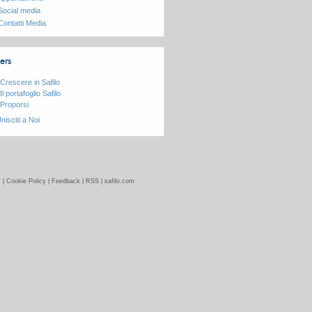
Social media
Contatti Media
ers
Crescere in Safilo
Il portafoglio Safilo
Proporsi
nisciti a Noi
y
|
Cookie Policy
|
Feedback
|
RSS
|
safilo.com