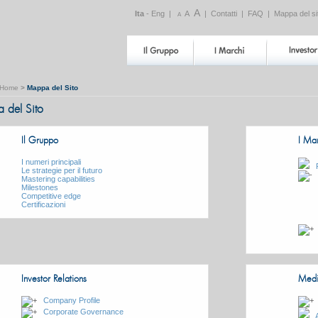
A
Ita
-
Eng
|
A
|
Contatti
|
FAQ
|
Mappa del si
A
Home
>
Mappa del Sito
 del Sito
Il Gruppo
I Ma
I numeri principali
Le strategie per il futuro
Mastering capabilities
Milestones
Competitive edge
Certificazioni
Investor Relations
Med
Company Profile
Corporate Governance